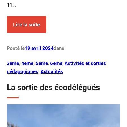
11…
Lire la suite
Posté le
19 avril 2024
dans
3eme
, 
4eme
, 
5eme
, 
6eme
, 
Activités et sorties
pédagogiques
, 
Actualités
La sortie des écodélégués