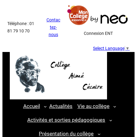
Aller
au
Contac
contenu
Téléphone : 01
tez-
81 79 10 70
Connexion ENT
nous
Select Language
▼
Accueil
Actualités
Vie au collège
Activités et sorties pédagogiques
Présentation du collège