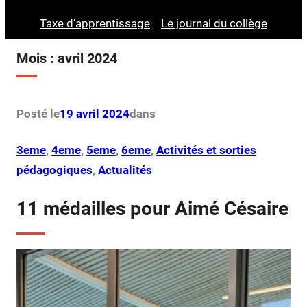
Taxe d’apprentissage
Le journal du collège
Mois :
avril 2024
Posté le
19 avril 2024
dans
3eme
, 
4eme
, 
5eme
, 
6eme
, 
Activités et sorties
pédagogiques
, 
Actualités
11 médailles pour Aimé Césaire