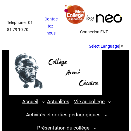
Contac
Téléphone : 01
tez-
81 79 10 70
Connexion ENT
nous
Select Language
▼
Accueil
Actualités
Vie au collège
Activités et sorties pédagogiques
Présentation du collège