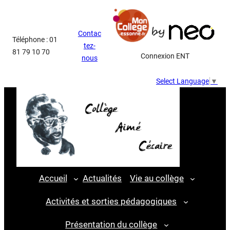
Aller
au
Contac
contenu
Téléphone : 01
tez-
81 79 10 70
Connexion ENT
nous
Select Language
▼
Accueil
Actualités
Vie au collège
Activités et sorties pédagogiques
Présentation du collège