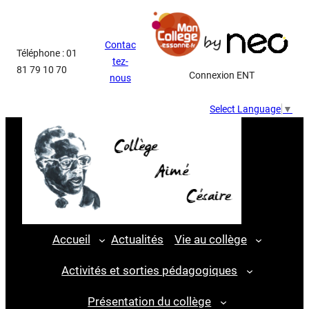
Aller
au
Contac
contenu
Téléphone : 01
tez-
81 79 10 70
Connexion ENT
nous
Select Language
▼
Accueil
Actualités
Vie au collège
Activités et sorties pédagogiques
Présentation du collège