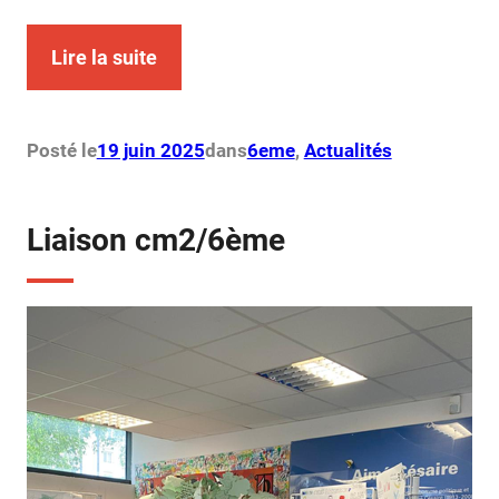
Lire la suite
Posté le
19 juin 2025
dans
6eme
, 
Actualités
Liaison cm2/6ème