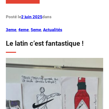
Posté le
2 juin 2025
dans
3eme
, 
4eme
, 
5eme
, 
Actualités
Le latin c’est fantastique !