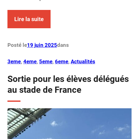
Lire la suite
Posté le
19 juin 2025
dans
3eme
, 
4eme
, 
5eme
, 
6eme
, 
Actualités
Sortie pour les élèves délégués
au stade de France