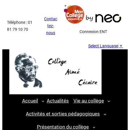
Aller
au
Contac
contenu
Téléphone : 01
tez-
81 79 10 70
Connexion ENT
nous
Select Language
▼
Accueil
Actualités
Vie au collège
Activités et sorties pédagogiques
Présentation du collège