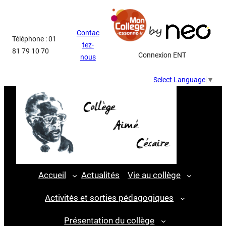
Aller
au
Contac
contenu
Téléphone : 01
tez-
81 79 10 70
Connexion ENT
nous
Select Language
▼
Accueil
Actualités
Vie au collège
Activités et sorties pédagogiques
Présentation du collège