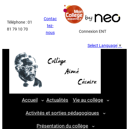
Aller
au
Contac
contenu
Téléphone : 01
tez-
81 79 10 70
Connexion ENT
nous
Select Language
▼
Accueil
Actualités
Vie au collège
Activités et sorties pédagogiques
Présentation du collège