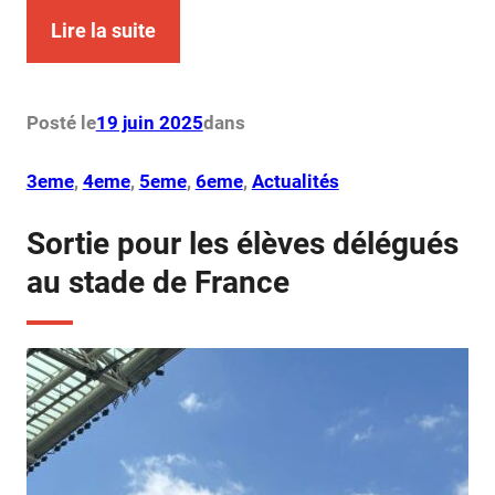
Lire la suite
Posté le
19 juin 2025
dans
3eme
, 
4eme
, 
5eme
, 
6eme
, 
Actualités
Sortie pour les élèves délégués
au stade de France