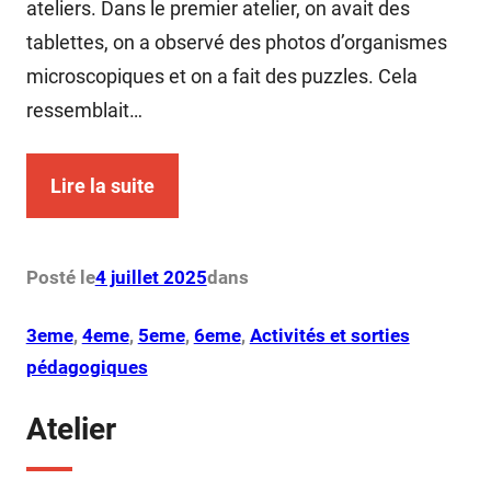
ateliers. Dans le premier atelier, on avait des
tablettes, on a observé des photos d’organismes
microscopiques et on a fait des puzzles. Cela
ressemblait…
Lire la suite
Posté le
4 juillet 2025
dans
3eme
, 
4eme
, 
5eme
, 
6eme
, 
Activités et sorties
pédagogiques
Atelier