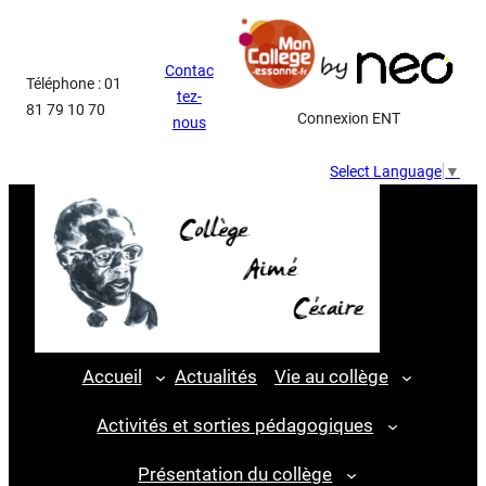
Aller
au
Contac
contenu
Téléphone : 01
tez-
81 79 10 70
Connexion ENT
nous
Select Language
▼
Accueil
Actualités
Vie au collège
Activités et sorties pédagogiques
Présentation du collège