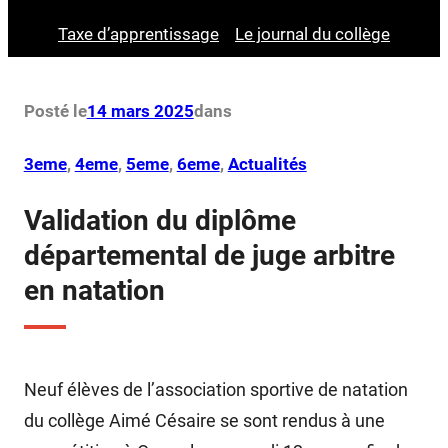
Taxe d’apprentissage
Le journal du collège
Posté le
14 mars 2025
dans
3eme
, 
4eme
, 
5eme
, 
6eme
, 
Actualités
Validation du diplôme
départemental de juge arbitre
en natation
Neuf élèves de l’association sportive de natation
du collège Aimé Césaire se sont rendus à une