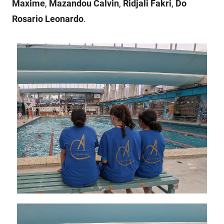
Maxime
,
Mazandou Calvin
,
Ridjali Fakri
,
Do
Rosario Leonardo
.