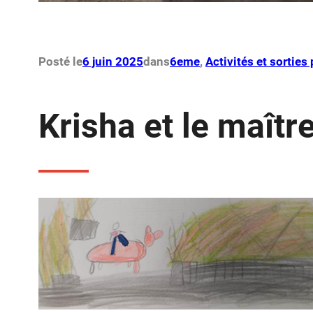
Posté le
6 juin 2025
dans
6eme
, 
Activités et sortie
Krisha et le maître