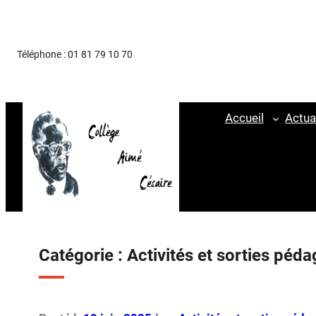
Aller
au
Téléphone : 01 81 79 10 70
contenu
Accueil
Actua
Catégorie :
Activités et sorties péd