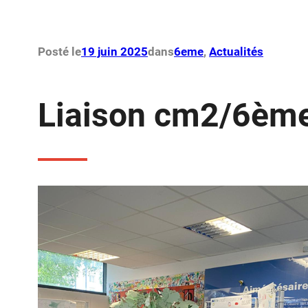
Posté le
19 juin 2025
dans
6eme
, 
Actualités
Liaison cm2/6èm