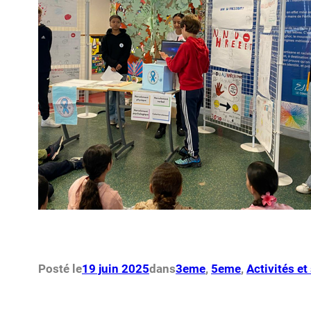
Posté le
19 juin 2025
dans
3eme
, 
5eme
, 
Activités e