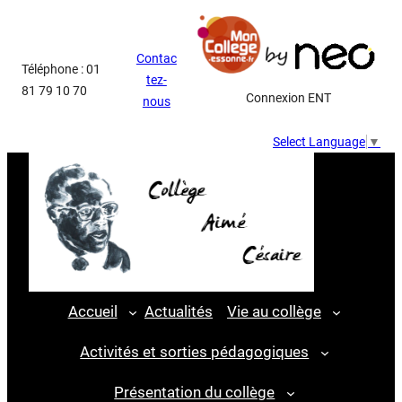
Aller
au
Contac
contenu
Téléphone : 01
tez-
81 79 10 70
Connexion ENT
nous
Select Language
▼
Accueil
Actualités
Vie au collège
Activités et sorties pédagogiques
Présentation du collège