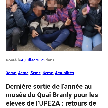
Posté le
4 juillet 2023
dans
3eme
, 
4eme
, 
5eme
, 
6eme
, 
Actualités
Dernière sortie de l’année au
musée du Quai Branly pour les
élèves de l’UPE2A : retours de