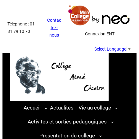
Aller
au
Contac
contenu
Téléphone : 01
tez-
81 79 10 70
Connexion ENT
nous
Select Language
▼
Accueil
Actualités
Vie au collège
Activités et sorties pédagogiques
Présentation du collège