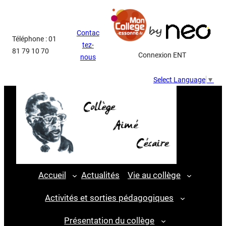
Aller
au
Contac
contenu
Téléphone : 01
tez-
81 79 10 70
Connexion ENT
nous
Select Language
▼
Accueil
Actualités
Vie au collège
Activités et sorties pédagogiques
Présentation du collège