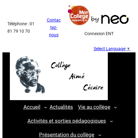
Aller
au
Contac
contenu
Téléphone : 01
tez-
81 79 10 70
Connexion ENT
nous
Select Language
▼
Accueil
Actualités
Vie au collège
Activités et sorties pédagogiques
Présentation du collège