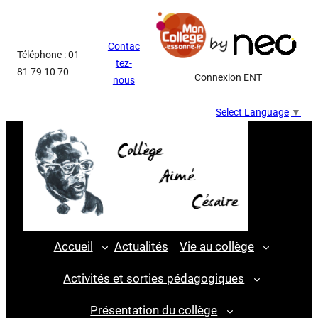
Aller
au
Contac
contenu
Téléphone : 01
tez-
81 79 10 70
Connexion ENT
nous
Select Language
▼
Accueil
Actualités
Vie au collège
Activités et sorties pédagogiques
Présentation du collège